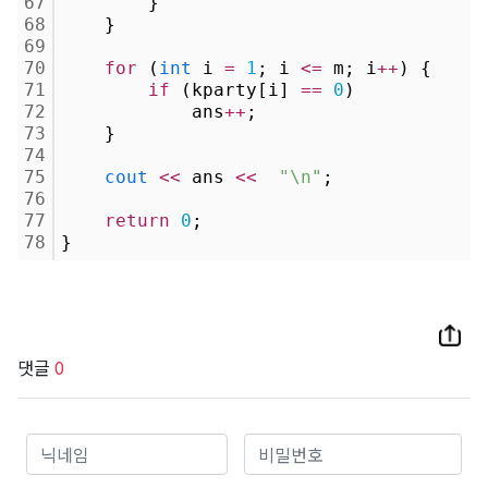
67
        }
68
    }
69
70
for
 (
int
 i 
=
1
; i 
<
=
 m; i
+
+
) {
71
if
 (kparty[i] 
=
=
0
)
72
            ans
+
+
;
73
    }
74
75
cout
<
<
 ans 
<
<
"\n"
;
76
77
return
0
;
78
}
댓글
0