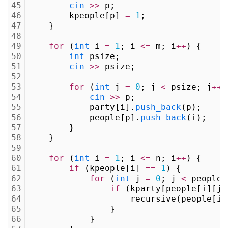
45
cin
>
>
 p;
46
        kpeople[p] 
=
1
;
47
    }
48
49
for
 (
int
 i 
=
1
; i 
<
=
 m; i
+
+
) {
50
int
 psize;
51
cin
>
>
 psize;
52
53
for
 (
int
 j 
=
0
; j 
<
 psize; j
+
+
)
54
cin
>
>
 p;
55
            party[i].
push_back
(p);
56
            people[p].
push_back
(i);
57
        }
58
    }
59
60
for
 (
int
 i 
=
1
; i 
<
=
 n; i
+
+
) {
61
if
 (kpeople[i] 
=
=
1
) {
62
for
 (
int
 j 
=
0
; j 
<
 people[
63
if
 (kparty[people[i][j]
64
                    recursive(people[i]
65
                }
66
            }