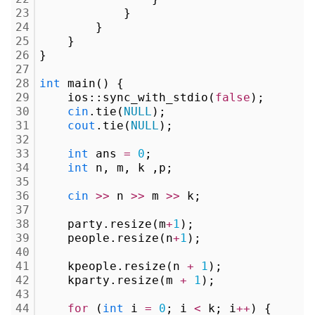
23
            }
24
        }
25
    }
26
}
27
28
int
 main() {
29
    ios::sync_with_stdio(
false
);
30
cin
.tie(
NULL
);
31
cout
.tie(
NULL
);
32
33
int
 ans 
=
0
;
34
int
 n, m, k ,p;
35
36
cin
>
>
 n 
>
>
 m 
>
>
 k;
37
38
    party.resize(m
+
1
);
39
    people.resize(n
+
1
);
40
41
    kpeople.resize(n 
+
1
);
42
    kparty.resize(m 
+
1
);
43
44
for
 (
int
 i 
=
0
; i 
<
 k; i
+
+
) {