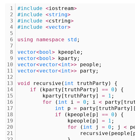
1
#include
<
iostream
>
2
#include
<
string
>
3
#include
<
cstring
>
4
#include
<
vector
>
5
6
using
namespace
std
;
7
8
vector
<
bool
>
 kpeople;
9
vector
<
bool
>
 kparty;
10
vector
<
vector
<
int
>
>
 people;
11
vector
<
vector
<
int
>
>
 party;
12
13
void
 recursive(
int
 truthParty) {
14
if
 (kparty[truthParty] 
=
=
0
) {
15
        kparty[truthParty] 
=
1
;
16
for
 (
int
 i 
=
0
; i 
<
 party[truth
17
int
 p 
=
 party[truthParty][i
18
if
 (kpeople[p] 
=
=
0
) {
19
                kpeople[p] 
=
1
;
20
for
 (
int
 j 
=
0
; j 
<
 peo
21
                    recursive(people[p]
22
                }